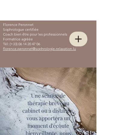
Florence Peronnet
Sophrologue certifiée
Coach bien être pour les professionnels
Formatrice agréée
Tél: (+33)
06 14 20 47 06
florence.peronnet@sophrologie-relaxation.lu
Une séance de
thérapie brève au
cabinet ou à distance,
vous apportera un
moment d'écoute
bienveillante, nous