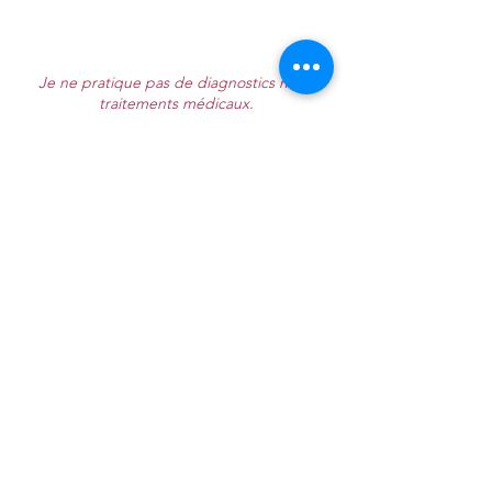
Je ne pratique pas de diagnostics ni de
traitements médicaux.
Ces techniques ne se substituent en aucun
cas à une démarche médicale.
TÉMOIGNAGES
Rebecca
Je me suis sentie tout de suite à l’aise lors de
chaque consultation (deux séances déjà) et
l’échange est fluide, confortable et honnête.
Les premières résultats etaient rapides et
bénéfiques- je suis bluffée. Vivement la suite!
Juillet 2021.