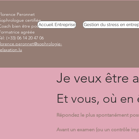
Florence Peronnet
Sophrologue certifiée
Accueil Entreprise
Gestion du stress en entrep
Coach bien être pour les professionnels
Formatrice agréée
Tél: (+33) 06 14 20 47 06
florence.peronnet@sophrologie-
relaxation.lu
Je veux être
Et vous, où en 
Répondez le plus spontanément possi
Avant un examen (ou un contrôle impo