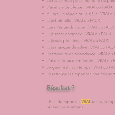
Je révise mais j'ai la mémoire de po
J'ai envie de pleurer : VRAI ou FAUX
A l'oral, je rougis ou je pâlis : VRAI 
... je bafouille : VRAI ou FAUX
...je m'entends parler : VRAI ou FAUX
... je reste en apnée : VRAI ou FAUX
... je suis pétrifié(e) : VRAI ou FAUX
... je manque de salive : VRAI ou FAU
Je transpire en abondance : VRAI ou
J'ai des trous de mémoire : VRAI ou
Je gère mal mon temps : VRAI ou F
Je retrouve les réponses une fois sort
Résultat ?
- Plus de réponses
VRAI
, testez la s
réussir vos examens.