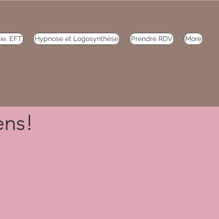
ie, EFT
Hypnose et Logosynthése
Prendre RDV
More
ens!