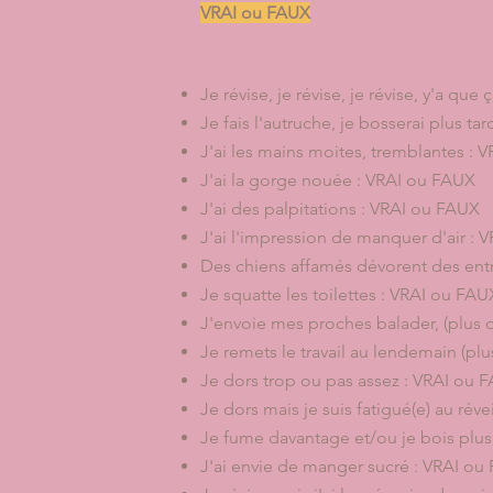
VRAI ou FAUX
Je révise, je révise, je révise, y'a q
Je fais l'autruche, je bosserai plus t
J'ai les mains moites, tremblantes :
J'ai la gorge nouée : VRAI ou FAUX
J'ai des palpitations : VRAI ou FAUX
J'ai l'impression de manquer d'air :
Des chiens affamés dévorent des entrai
Je squatte les toilettes : VRAI ou FAU
J'envoie mes proches balader, (plus 
Je remets le travail au lendemain (pl
Je dors trop ou pas assez : VRAI ou 
Je dors mais je suis fatigué(e) au rév
Je fume davantage et/ou je bois plus
J'ai envie de manger sucré : VRAI ou