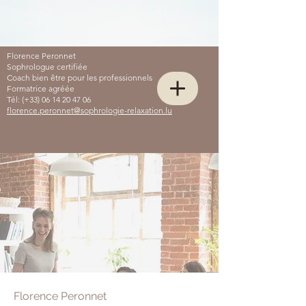
Florence Peronnet
Sophrologue certifiée
Coach bien être pour les professionnels
Formatrice agréée
Tél: (+33)
06 14 20 47 06
florence.peronnet@sophrologie-relaxation.lu
Florence Peronnet